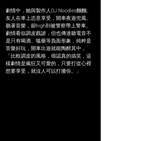
劇情中，她與製作人DJ Noodles麵麵、
友人在車上恣意享受，開車夜遊兜風、
聽著音樂，卻high到被警察帶上警車。
劇情看似調皮戲謔，但也傳達聽電音不
是只有喝酒、嗑藥等負面形象，純粹是
音樂好玩，開車出遊就能陶醉其中，
「比較調皮的風格，很認真的搞笑，這
樣劇情是瘋狂又可愛的，只要打從心裡
想要享受，就沒人可以打擾你。」