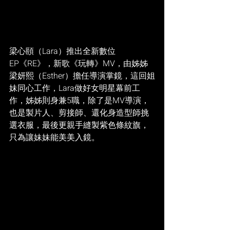
梁心頤（Lara）推出全新數位
EP《RE》，新歌《玩轉》MV，由姊姊
梁妍熙（Esther）擔任導演掌鏡，這回姐
妹同心工作，Lara做好女明星幕前工
作，姊姊則身兼5職，除了是MV導演，
也是製片人、剪接師、還化身造型師挑
選衣服，最後更親手縫製紫色條紋旗，
只為讓妹妹能美美入鏡。