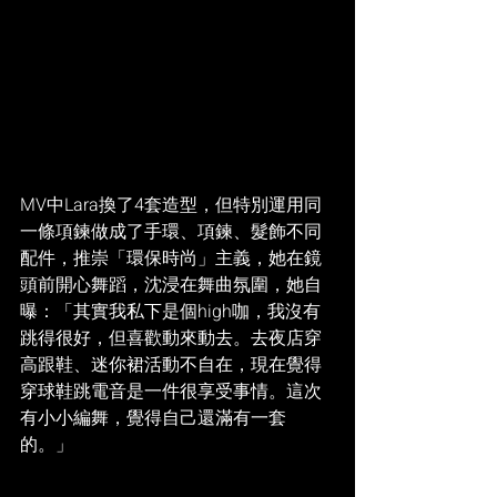
MV中Lara換了4套造型，但特別運用同
一條項鍊做成了手環、項鍊、髮飾不同
配件，推崇「環保時尚」主義，她在鏡
頭前開心舞蹈，沈浸在舞曲氛圍，她自
曝：「其實我私下是個high咖，我沒有
跳得很好，但喜歡動來動去。去夜店穿
高跟鞋、迷你裙活動不自在，現在覺得
穿球鞋跳電音是一件很享受事情。這次
有小小編舞，覺得自己還滿有一套
的。」