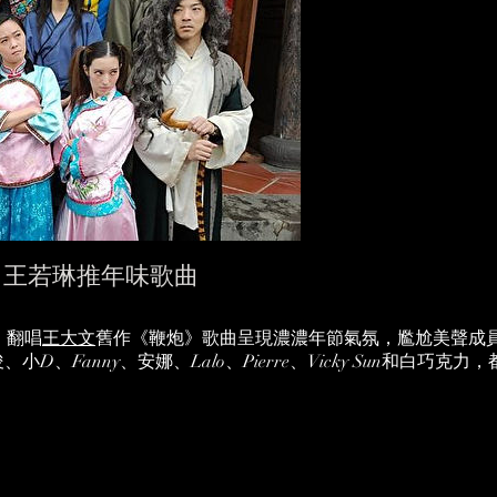
、王若琳推年味歌曲
」翻唱
王大文
舊作《鞭炮》歌曲呈現濃濃年節氣氛，尷尬美聲成
小D、Fanny、安娜、Lalo、Pierre、Vicky Sun和白巧