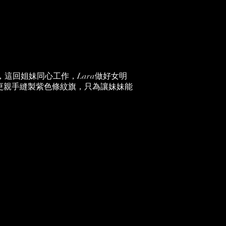
，這回姐妹同心工作，Lara做好女明
更親手縫製紫色條紋旗，只為讓妹妹能