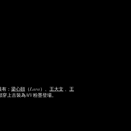
員有：
梁心頤
（Lara）、
王大文
、
王
克力，都穿上古裝為MV粉墨登場。