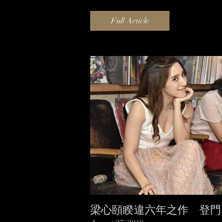
Full Article
梁心頤睽違六年之作 登門