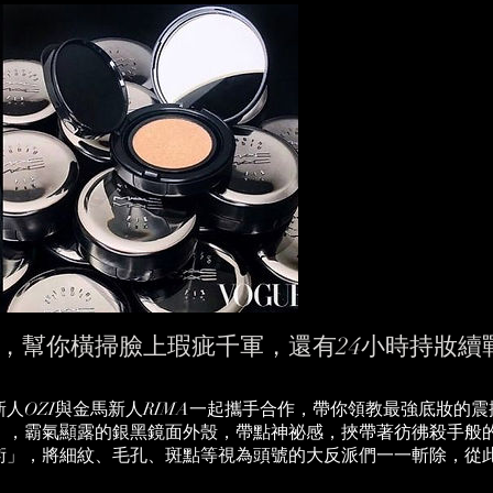
墊」，幫你橫掃臉上瑕疵千軍，還有24小時持妝
人OZI與金馬新人RIMA一起攜手合作，帶你領教最強底妝的
」，霸氣顯露的銀黑鏡面外殼，帶點神祕感，挾帶著彷彿殺手般
術」，將細紋、毛孔、斑點等視為頭號的大反派們一一斬除，從