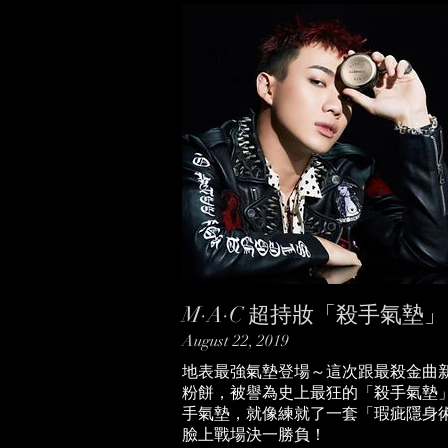
M·A·C 超持妝「殺手氣
August 22, 2019
地表最強氣墊登場～這次跟最殺金曲新
粉餅，被譽為史上最狂的「殺手氣墊
手氣墊，就像練就了一套「瑕疵隱身
臉上戰場決一勝負！