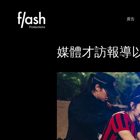
廣告
​媒體才訪報導