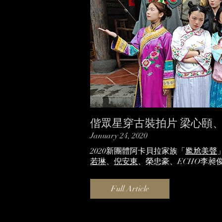
偕眾星穿古裝拍片 梁心頤
January 24, 2020
2020新團體阿卡貝拉家族「
尷尬美聲
若琳
、
倪安東
、榮忠豪、ECHO李昶俊、
Full Article