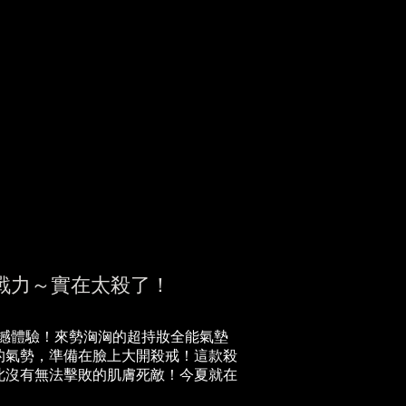
續戰力～實在太殺了！
震撼體驗！來勢洶洶的超持妝全能氣墊
的氣勢，準備在臉上大開殺戒！這款殺
此沒有無法擊敗的肌膚死敵！今夏就在