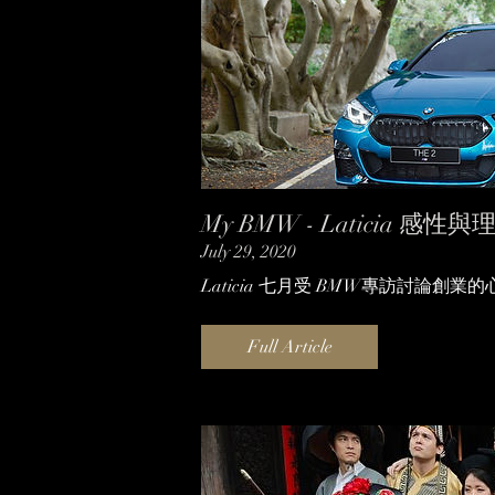
My BMW - Laticia 感
July 29, 2020
Laticia 七月受 BMW專訪討論創
Full Article