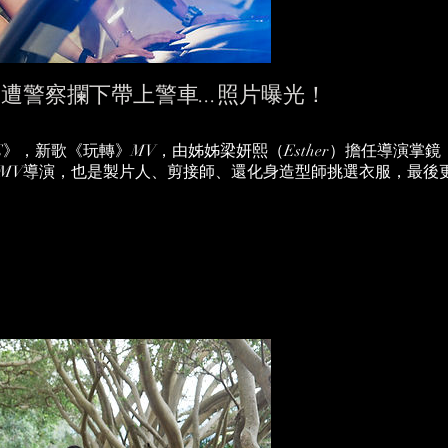
路遭警察攔下帶上警車...照片曝光！
E》，新歌《玩轉》MV，由姊姊梁妍熙（Esther）擔任導演掌鏡
是MV導演，也是製片人、剪接師、還化身造型師挑選衣服，最後