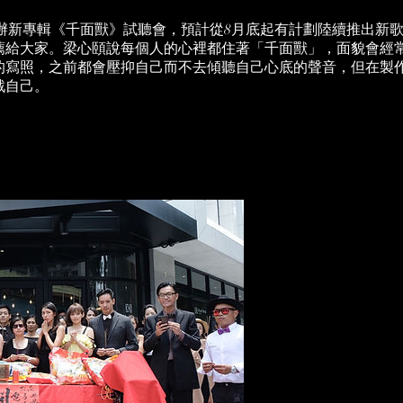
輯，舉辦新專輯《千面獸》試聽會，預計從8月底起有計劃陸續推出
薦給大家。梁心頤說每個人的心裡都住著「千面獸」，面貌會經
的寫照，之前都會壓抑自己而不去傾聽自己心底的聲音，但在製
戰自己。