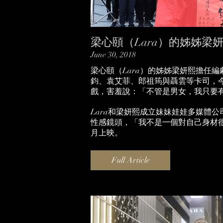
梁心頤（Lara）的姊姊
June 30, 2018
梁心頤（Lara）的姊姊梁妍熙擔任
鈞、袁艾菲、郎祖筠與聶雲等卡司，今
戲，害羞說：「不管是男女，我只要
Lara和梁妍熙成立妹妹娃娃多媒體
性感鏡頭，「我不是一個對自己身材
月上映。
Full Article