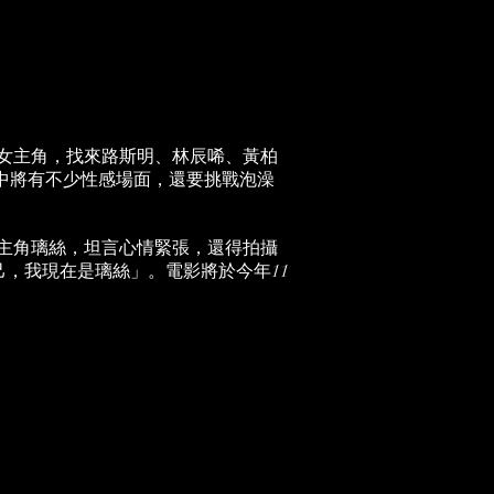
兼女主角，找來路斯明、林辰唏、黃柏
片中將有不少性感場面，還要挑戰泡澡
女主角璃絲，坦言心情緊張，還得拍攝
，我現在是璃絲」。電影將於今年11