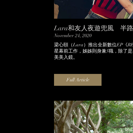
Lara和友人夜遊兜風 半
November 24, 2020
梁心頤（Lara）推出全新數位EP《R
星幕前工作，姊姊則身兼5職，除了
美美入鏡。
Full Article