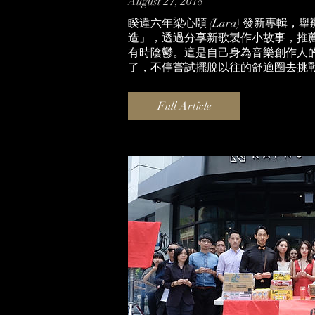
August 27, 2018
睽違六年梁心頤 (Lara) 發新專
造」，透過分享新歌製作小故事，推
有時陰鬱。這是自己身為音樂創作人
了，不停嘗試擺脫以往的舒適圈去挑
Full Article