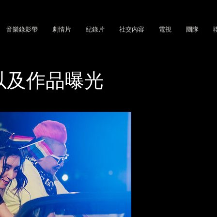
音樂錄影帶
劇情片
紀錄片
社交內容
電視
團隊
以及作品曝光